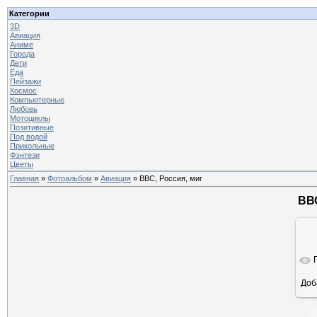
Категории
3D
Авиация
Аниме
Города
Дети
Еда
Пейзажи
Космос
Компьютерные
Любовь
Мотоциклы
Позитивные
Под водой
Прикольные
Фэнтези
Цветы
Главная
»
Фотоальбом
»
Авиация
» ВВС, Россия, миг
ВВС
Доб
ра