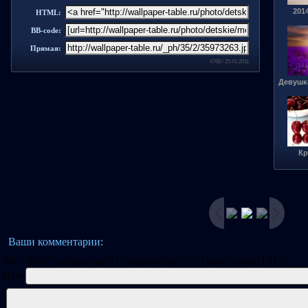
201
HTML:
BB-code:
Прямая:
4768 / 25.01.2011
Девушка
Кр
Ваши комментарии:
dth="80%" cellspacing="1" cellpadding="2" class="commTd1">
Имя: