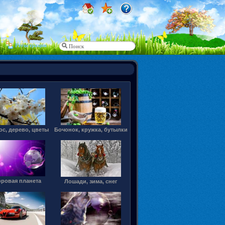
Регистрация
с, дерево, цветы
Бочонок, кружка, бутылки
ровая планета
Лошади, зима, снег