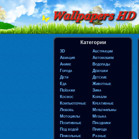
Категории
3D
Абстракции
Авиация
Автомобили
Аниме
Водопады
Города
Девушки
Дети
Детские
Еда
Животные
Пейзажи
Зима
Космос
Корабли
Компьютерные
Креативные
Любовь
Мультфильмы
Мотоциклы
Музыка
Позитивные
Праздники
Под водой
Природа
Прикольные
Разные