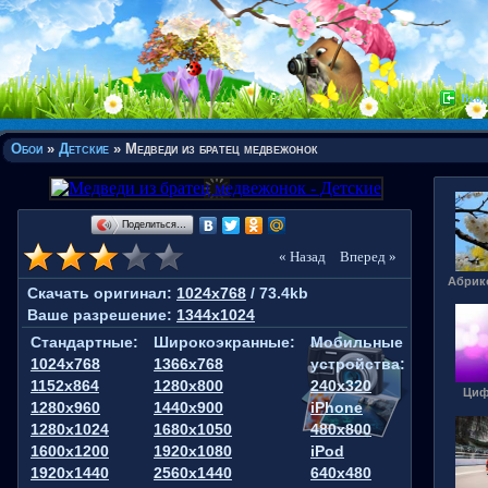
Вход
Обои
»
Детские
» Медведи из братец медвежонок
Поделиться…
« Назад
Вперед »
Абрико
Скачать оригинал:
1024x768
/ 73.4kb
Ваше разрешение:
1344x1024
Стандартные:
Широкоэкранные:
Мобильные
1024x768
1366x768
устройства:
1152x864
1280x800
240x320
Циф
1280x960
1440x900
iPhone
1280x1024
1680x1050
480x800
1600x1200
1920x1080
iPod
1920x1440
2560x1440
640x480