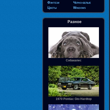
Фэнтези
Черно-белые
Цветы
Windows
Разное
Собакапес
1970 Pontiac Gto Hardtop