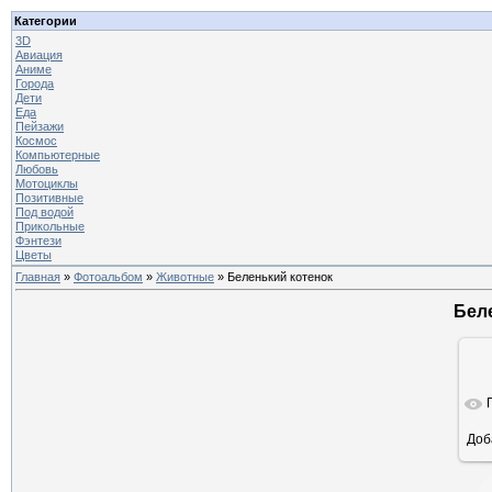
Категории
3D
Авиация
Аниме
Города
Дети
Еда
Пейзажи
Космос
Компьютерные
Любовь
Мотоциклы
Позитивные
Под водой
Прикольные
Фэнтези
Цветы
Главная
»
Фотоальбом
»
Животные
» Беленький котенок
Бел
Доб
ра