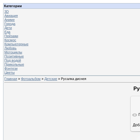
Категории
3D
Авиация
Аниме
Города
Дети
Еда
Пейзажи
Космос
Компьютерные
Любовь
Мотоциклы
Позитивные
Под водой
Прикольные
Фэнтези
Цветы
Главная
»
Фотоальбом
»
Детские
» Русалка диснея
Ру
Доб
ра