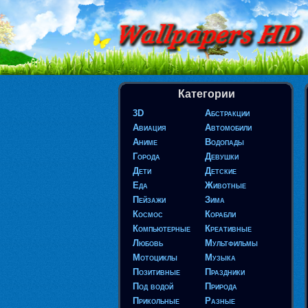
Категории
3D
Абстракции
Авиация
Автомобили
Аниме
Водопады
Города
Девушки
Дети
Детские
Еда
Животные
Пейзажи
Зима
Космос
Корабли
Компьютерные
Креативные
Любовь
Мультфильмы
Мотоциклы
Музыка
Позитивные
Праздники
Под водой
Природа
Прикольные
Разные