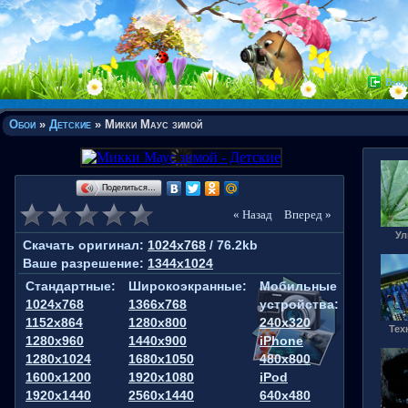
Вход
Обои
»
Детские
» Микки Маус зимой
Поделиться…
« Назад
Вперед »
Ул
Скачать оригинал:
1024x768
/ 76.2kb
Ваше разрешение:
1344x1024
Стандартные:
Широкоэкранные:
Мобильные
1024x768
1366x768
устройства:
1152x864
1280x800
240x320
Тех
1280x960
1440x900
iPhone
1280x1024
1680x1050
480x800
1600x1200
1920x1080
iPod
1920x1440
2560x1440
640x480