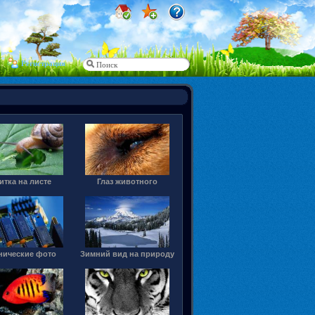
Регистрация
итка на листе
Глаз животного
нические фото
Зимний вид на природу