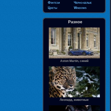
Фэнтези
Черно-белые
Цветы
Windows
Разное
Aston Martin, синий
Леопард, животные