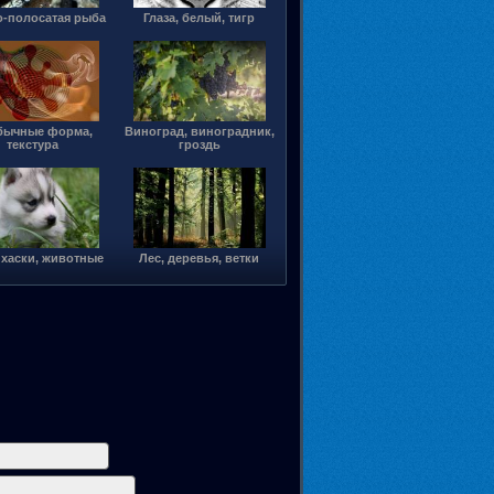
о-полосатая рыба
Глаза, белый, тигр
бычные форма,
Виноград, виноградник,
текстура
гроздь
, хаски, животные
Лес, деревья, ветки