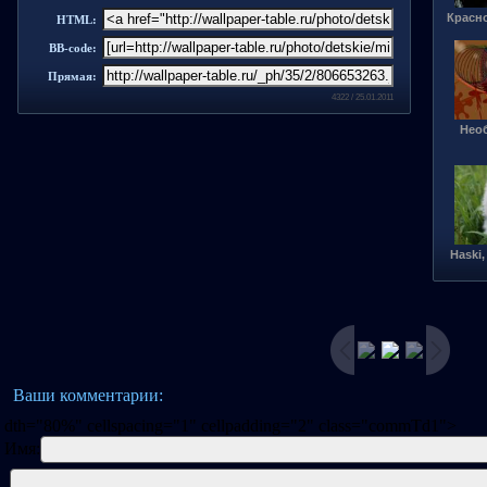
Красн
HTML:
BB-code:
Прямая:
4322 / 25.01.2011
Нео
Haski
Ваши комментарии:
dth="80%" cellspacing="1" cellpadding="2" class="commTd1">
Имя: