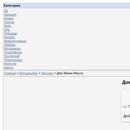
Категории
3D
Авиация
Аниме
Города
Дети
Еда
Пейзажи
Космос
Компьютерные
Любовь
Мотоциклы
Позитивные
Под водой
Прикольные
Фэнтези
Цветы
Главная
»
Фотоальбом
»
Детские
» Дом Микки Мауса
До
Доб
ра