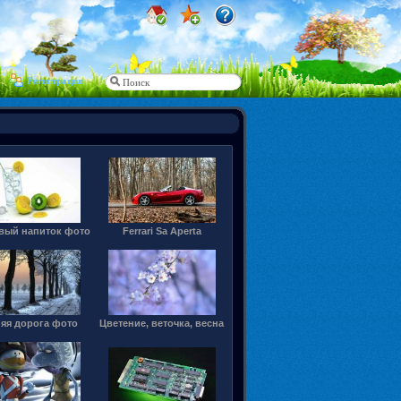
Регистрация
вый напиток фото
Ferrari Sa Aperta
яя дорога фото
Цветение, веточка, весна