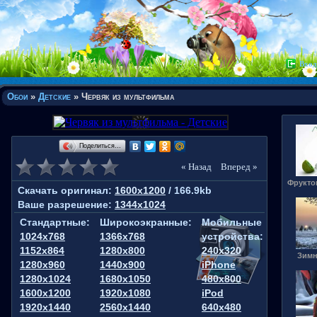
Вход
Обои
»
Детские
» Червяк из мультфильма
Поделиться…
« Назад
Вперед »
Фрукто
Скачать оригинал:
1600x1200
/ 166.9kb
Ваше разрешение:
1344x1024
Стандартные:
Широкоэкранные:
Мобильные
1024x768
1366x768
устройства:
1152x864
1280x800
240x320
Зимн
1280x960
1440x900
iPhone
1280x1024
1680x1050
480x800
1600x1200
1920x1080
iPod
1920x1440
2560x1440
640x480