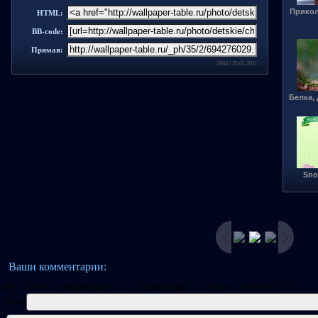
Прикол
HTML:
BB-code:
Прямая:
3884 / 25.01.2011
Белка,
Sno
Ваши комментарии:
dth="80%" cellspacing="1" cellpadding="2" class="commTd1">
Имя: