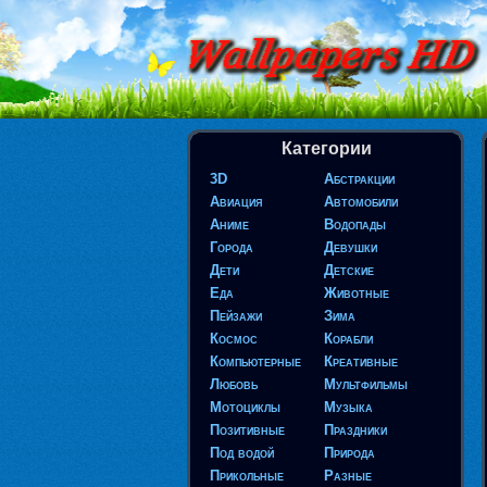
Категории
3D
Абстракции
Авиация
Автомобили
Аниме
Водопады
Города
Девушки
Дети
Детские
Еда
Животные
Пейзажи
Зима
Космос
Корабли
Компьютерные
Креативные
Любовь
Мультфильмы
Мотоциклы
Музыка
Позитивные
Праздники
Под водой
Природа
Прикольные
Разные