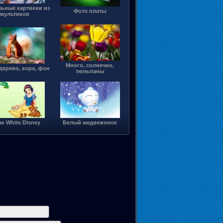
ьные картинки из
Фото платы
мультиков
Много, солнечно,
 дерево, кора, фон
тюльпаны
w White Disney
Белый медвежонок