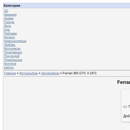
Категории
3D
Авиация
Аниме
Города
Дети
Еда
Пейзажи
Космос
Компьютерные
Любовь
Мотоциклы
Позитивные
Под водой
Прикольные
Фэнтези
Цветы
Главная
»
Фотоальбом
»
Автомобили
» Ferrari 365 GTC 4 1971
Ferra
Доб
ра