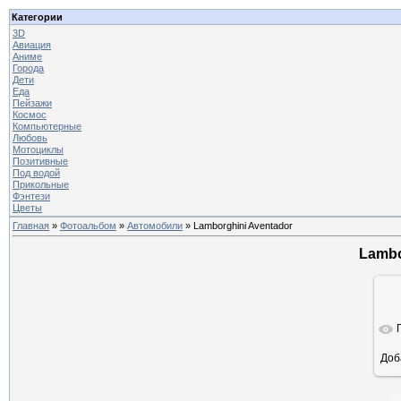
Категории
3D
Авиация
Аниме
Города
Дети
Еда
Пейзажи
Космос
Компьютерные
Любовь
Мотоциклы
Позитивные
Под водой
Прикольные
Фэнтези
Цветы
Главная
»
Фотоальбом
»
Автомобили
» Lamborghini Aventador
Lambo
Доб
ра