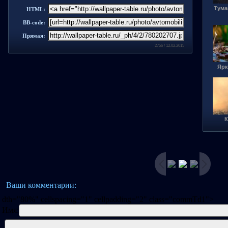
Тума
HTML:
BB-code:
Прямая:
2756 / 12.02.2015
Ярк
К
Ваши комментарии:
dth="80%" cellspacing="1" cellpadding="2" class="commTd1">
Имя: