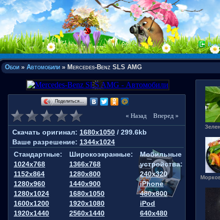
Вход
Обои
»
Автомобили
» Mercedes-Benz SLS AMG
Поделиться…
« Назад
Вперед »
Зеле
Скачать оригинал:
1680x1050
/ 299.6kb
Ваше разрешение:
1344x1024
Стандартные:
Широкоэкранные:
Мобильные
1024x768
1366x768
устройства:
1152x864
1280x800
240x320
Морков
1280x960
1440x900
iPhone
1280x1024
1680x1050
480x800
1600x1200
1920x1080
iPod
1920x1440
2560x1440
640x480