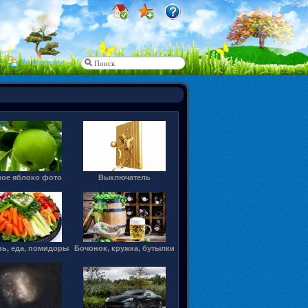
Регистрация
ное яблоко фото
Выключатель
ь, еда, помидоры
Бочонок, кружка, бутылки