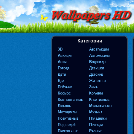
Категории
3D
Абстракции
Авиация
Автомобили
Аниме
Водопады
Города
Девушки
Дети
Детские
Еда
Животные
Пейзажи
Зима
Космос
Корабли
Компьютерные
Креативные
Любовь
Мультфильмы
Мотоциклы
Музыка
Позитивные
Праздники
Под водой
Природа
Прикольные
Разные