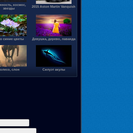
нность, космос,
2015 Aston Martin Vanquish
звезды
о синие цветы
Девушка, дерево, лаванда
олесо, слон
Силуэт акулы