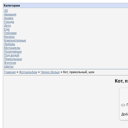
Категории
3D
Авиация
Аниме
Города
Дети
Еда
Пейзажи
Космос
Компьютерные
Любовь
Мотоциклы
Позитивные
Под водой
Прикольные
Фэнтези
Цветы
Главная
»
Фотоальбом
»
Черно-белые
» Кот, прикольный, шок
Кот, 
Доб
ра