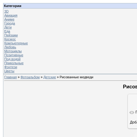
Категории
3D
Авиация
Аниме
Города
Дети
Еда
Пейзажи
Космос
Компьютерные
Любовь
Мотоциклы
Позитивные
Под водой
Прикольные
Фэнтези
Цветы
Главная
»
Фотоальбом
»
Детские
» Рисованные медведи
Рисо
Доб
ра