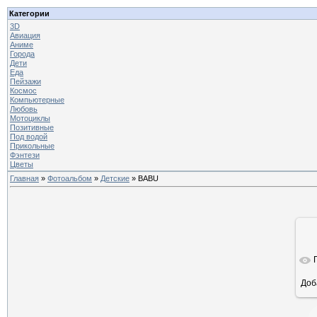
Категории
3D
Авиация
Аниме
Города
Дети
Еда
Пейзажи
Космос
Компьютерные
Любовь
Мотоциклы
Позитивные
Под водой
Прикольные
Фэнтези
Цветы
Главная
»
Фотоальбом
»
Детские
» BABU
Доб
ра