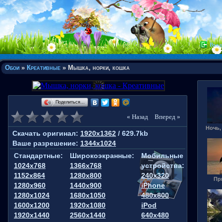
Вход
Обои
»
Креативные
» Мышка, норки, кошка
Поделиться…
« Назад
Вперед »
Ночь,
Скачать оригинал:
1920x1362
/ 629.7kb
Ваше разрешение:
1344x1024
Стандартные:
Широкоэкранные:
Мобильные
1024x768
1366x768
устройства:
1152x864
1280x800
240x320
Пр
1280x960
1440x900
iPhone
1280x1024
1680x1050
480x800
1600x1200
1920x1080
iPod
1920x1440
2560x1440
640x480