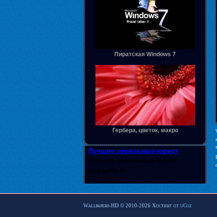
Пиратская Windows 7
Гербера, цветок, макро
Лучшие земельные юрист
лучшие земельные юрист
gppart66.ru
123123123
Wallpapers-HD © 2010-2026
Хостинг от
uCoz