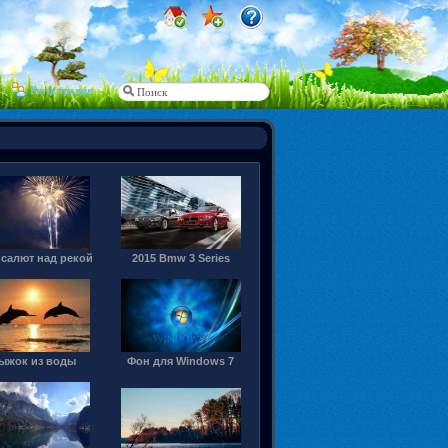
Регистрация
 салют над рекой
2015 Bmw 3 Series
ыжок из воды
Фон для Windows 7