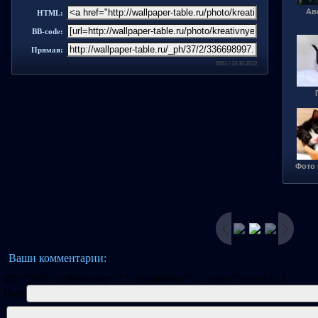
Ав
HTML:
BB-code:
Прямая:
6661 / 13.10.2012
Фото 
Ваши комментарии:
dth="80%" cellspacing="1" cellpadding="2" class="commTd1">
Имя: