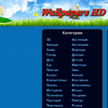
Категории
3D
Абстракции
Авиация
Автомобили
Аниме
Водопады
Города
Девушки
Дети
Детские
Еда
Животные
Пейзажи
Зима
Космос
Корабли
Компьютерные
Креативные
Любовь
Мультфильмы
Мотоциклы
Музыка
Позитивные
Праздники
Под водой
Природа
Прикольные
Разные