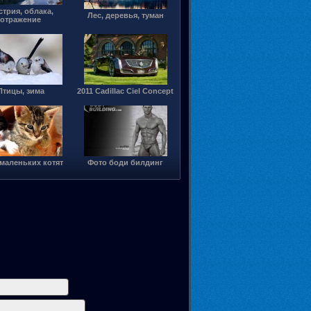
стрия, облака,
Лес, деревья, туман
отражение
Птицы, зима
2011 Cadillac Ciel Concept
маленьких котят
Фото боди билдинг