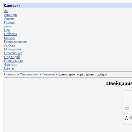
Категории
3D
Авиация
Аниме
Города
Дети
Еда
Пейзажи
Космос
Компьютерные
Любовь
Мотоциклы
Позитивные
Под водой
Прикольные
Фэнтези
Цветы
Главная
»
Фотоальбом
»
Пейзажи
» Швейцария, горы, дома, городок
Швейцария,
Доб
ра