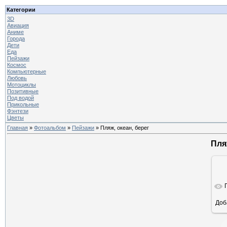
Категории
3D
Авиация
Аниме
Города
Дети
Еда
Пейзажи
Космос
Компьютерные
Любовь
Мотоциклы
Позитивные
Под водой
Прикольные
Фэнтези
Цветы
Главная
»
Фотоальбом
»
Пейзажи
» Пляж, океан, берег
Пля
Доб
ра