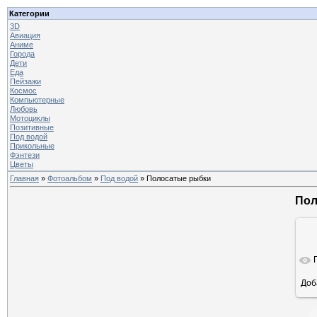
Категории
3D
Авиация
Аниме
Города
Дети
Еда
Пейзажи
Космос
Компьютерные
Любовь
Мотоциклы
Позитивные
Под водой
Прикольные
Фэнтези
Цветы
Главная
»
Фотоальбом
»
Под водой
» Полосатые рыбки
Пол
Доб
ра