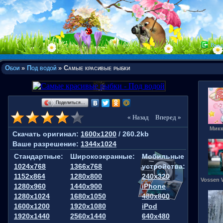
Вход
Обои
»
Под водой
» Самые красивые рыбки
Поделиться…
« Назад
Вперед »
Микк
Скачать оригинал:
1600x1200
/ 260.2kb
Ваше разрешение:
1344x1024
Стандартные:
Широкоэкранные:
Мобильные
1024x768
1366x768
устройства:
1152x864
1280x800
240x320
Vossen 
1280x960
1440x900
iPhone
1280x1024
1680x1050
480x800
1600x1200
1920x1080
iPod
1920x1440
2560x1440
640x480