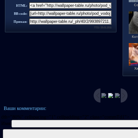
Со
HTML:
BB-code:
Прямая:
7721 / 25.01.2011
Кот
Ха
Ваши комментарии:
dth="80%" cellspacing="1" cellpadding="2" class="commTd1">
Имя: