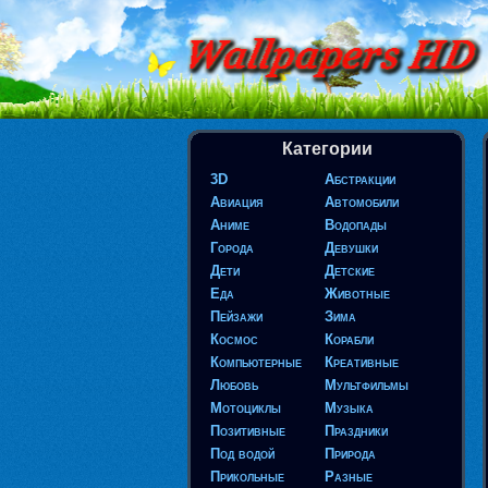
Категории
3D
Абстракции
Авиация
Автомобили
Аниме
Водопады
Города
Девушки
Дети
Детские
Еда
Животные
Пейзажи
Зима
Космос
Корабли
Компьютерные
Креативные
Любовь
Мультфильмы
Мотоциклы
Музыка
Позитивные
Праздники
Под водой
Природа
Прикольные
Разные