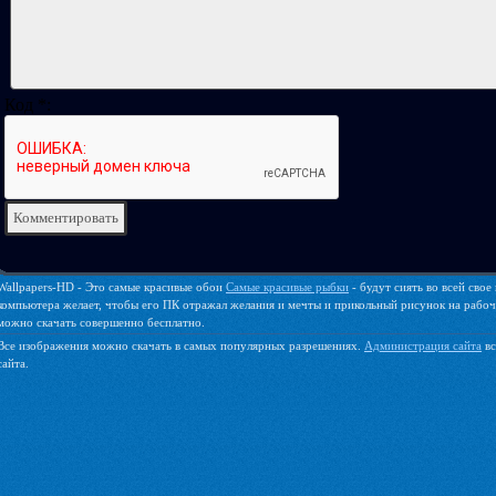
Код *:
Wallpapers-HD - Это самые красивые обои
Самые красивые рыбки
- будут сиять во всей сво
компьютера желает, чтобы его ПК отражал желания и мечты и прикольный рисунок на рабочем
можно скачать совершенно бесплатно.
Все изображения можно скачать в самых популярных разрешениях.
Администрация сайта
вс
сайта.