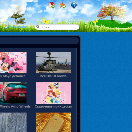
Регистрация
и Маус девочка
Bell Oh-58 Kiowa
Wheels Auto Wheels
Сказочные принцессы