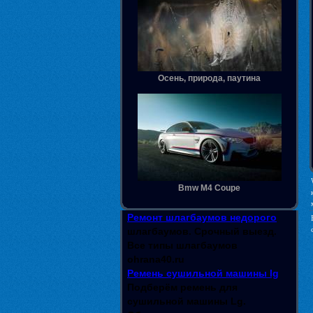
Осень, природа, паутина
Bmw M4 Coupe
Ремонт шлагбаумов недорого
шлагбаумов. Срочный выезд.
Все типы шлагбаумов
ohrana40.ru
Ремень сушильной машины lg
Подберём ремень для
сушильной машины Lg.