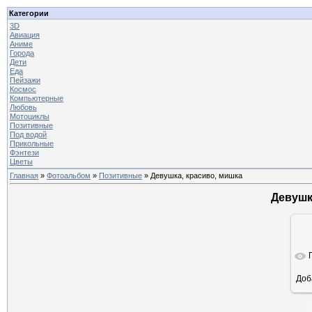
Категории
3D
Авиация
Аниме
Города
Дети
Еда
Пейзажи
Космос
Компьютерные
Любовь
Мотоциклы
Позитивные
Под водой
Прикольные
Фэнтези
Цветы
Главная
»
Фотоальбом
»
Позитивные
» Девушка, красиво, мишка
Девушк
Доб
ра