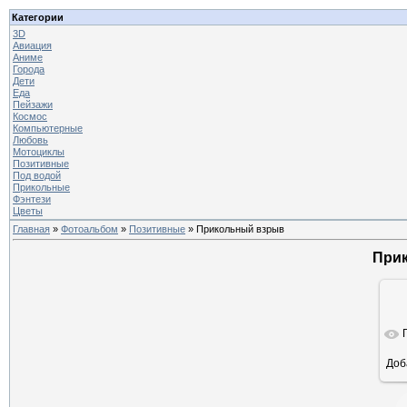
Категории
3D
Авиация
Аниме
Города
Дети
Еда
Пейзажи
Космос
Компьютерные
Любовь
Мотоциклы
Позитивные
Под водой
Прикольные
Фэнтези
Цветы
Главная
»
Фотоальбом
»
Позитивные
» Прикольный взрыв
При
Доб
ра