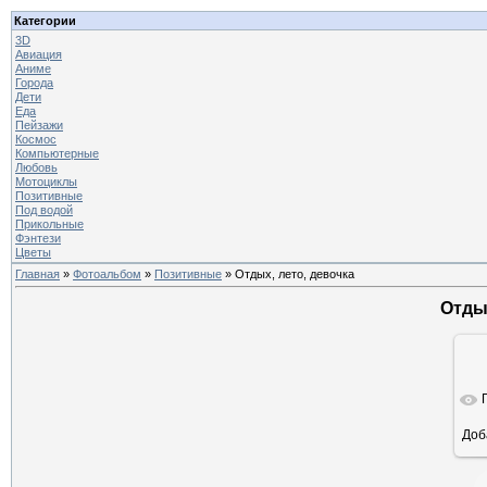
Категории
3D
Авиация
Аниме
Города
Дети
Еда
Пейзажи
Космос
Компьютерные
Любовь
Мотоциклы
Позитивные
Под водой
Прикольные
Фэнтези
Цветы
Главная
»
Фотоальбом
»
Позитивные
» Отдых, лето, девочка
Отдых
Доб
ра