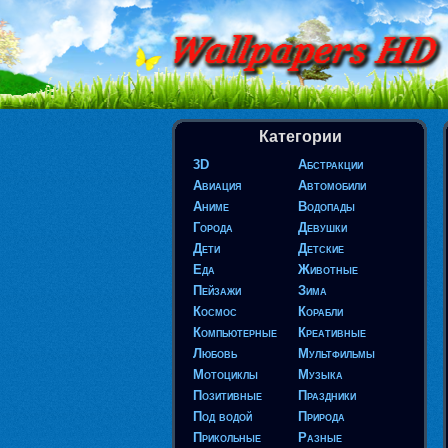
Категории
3D
Абстракции
Авиация
Автомобили
Аниме
Водопады
Города
Девушки
Дети
Детские
Еда
Животные
Пейзажи
Зима
Космос
Корабли
Компьютерные
Креативные
Любовь
Мультфильмы
Мотоциклы
Музыка
Позитивные
Праздники
Под водой
Природа
Прикольные
Разные