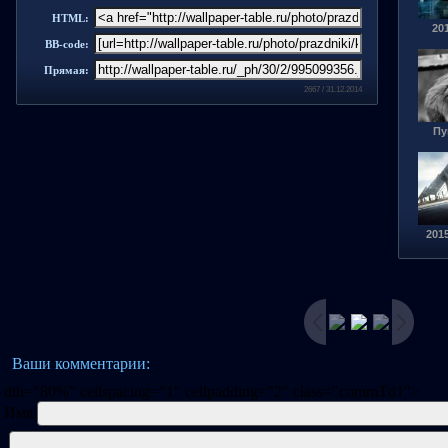
HTML:
201
BB-code:
Прямая:
2667 / 31.12.2014
Пу
201
Ваши комментарии:
dth="80%" cellspacing="1" cellpadding="2" class="commTd1">
Имя: