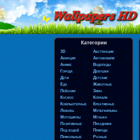
Категории
3D
Абстракции
Авиация
Автомобили
Аниме
Водопады
Города
Девушки
Дети
Детские
Еда
Животные
Пейзажи
Зима
Космос
Корабли
Компьютерные
Креативные
Любовь
Мультфильмы
Мотоциклы
Музыка
Позитивные
Праздники
Под водой
Природа
Прикольные
Разные