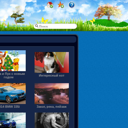
Регистрация
а и Пух с новым
Интересный кот
годом
014 BMW 335i
Закат, река, пейзаж