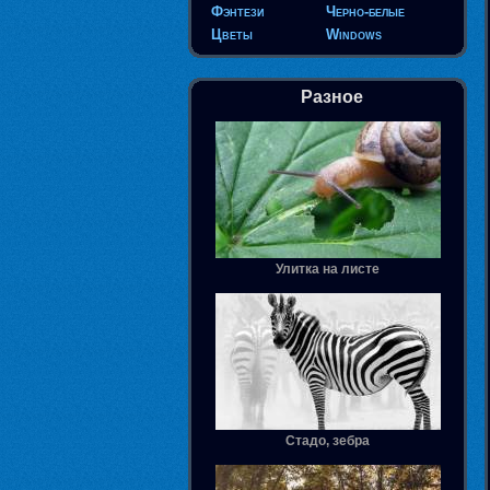
Фэнтези
Черно-белые
Цветы
Windows
Разное
Улитка на листе
Стадо, зебра