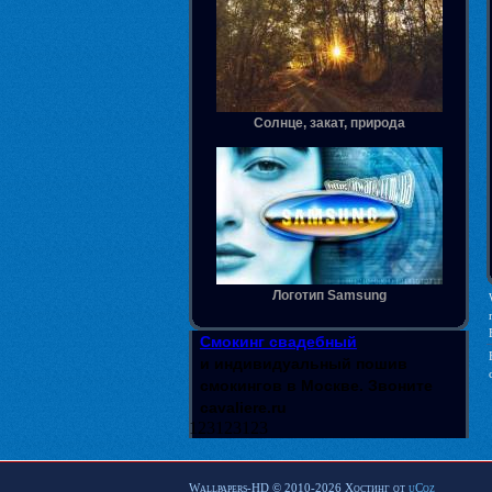
Солнце, закат, природа
Логотип Samsung
Смокинг свадебный
и индивидуальный пошив
смокингов в Москве. Звоните
cavaliere.ru
123123123
Wallpapers-HD © 2010-2026
Хостинг от
uCoz