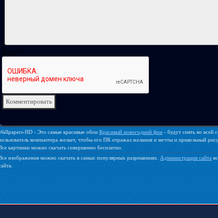
Код *:
Wallpapers-HD - Это самые красивые обои
Красивый новогодний фон
- будут сиять во всей 
пользователь компьютера желает, чтобы его ПК отражал желания и мечты и прикольный рисун
Все картинки можно скачать совершенно бесплатно.
Все изображения можно скачать в самых популярных разрешениях.
Администрация сайта
вс
сайта.