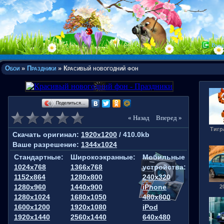
Вход
Обои
»
Праздники
» Красивый новогодний фон
Поделиться…
« Назад
Вперед »
Тигр
Скачать оригинал:
1920x1200
/ 410.0kb
Ваше разрешение:
1344x1024
Стандартные:
Широкоэкранные:
Мобильные
1024x768
1366x768
устройства:
1152x864
1280x800
240x320
1280x960
1440x900
iPhone
2
1280x1024
1680x1050
480x800
1600x1200
1920x1080
iPod
1920x1440
2560x1440
640x480