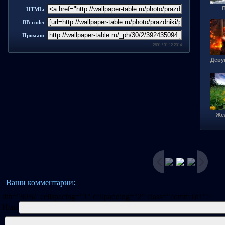
HTML:
BB-code:
Прямая:
2691 / 31.12.2014
Деву
Же
Ваши комментарии:
dth="80%" cellspacing="1" cellpadding="2" class="commTd1">
Имя: