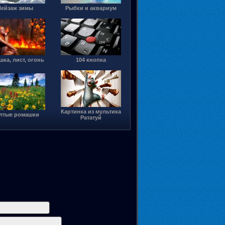
Пейзаж зимы
Рыбки и аквариум
шка, лист, огонь
104 кнопка
Картинка из мультика
лтые ромашки
Рататуй