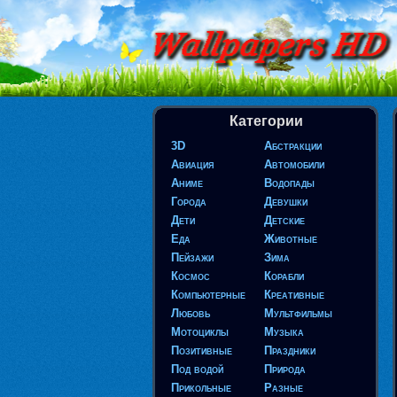
Категории
3D
Абстракции
Авиация
Автомобили
Аниме
Водопады
Города
Девушки
Дети
Детские
Еда
Животные
Пейзажи
Зима
Космос
Корабли
Компьютерные
Креативные
Любовь
Мультфильмы
Мотоциклы
Музыка
Позитивные
Праздники
Под водой
Природа
Прикольные
Разные