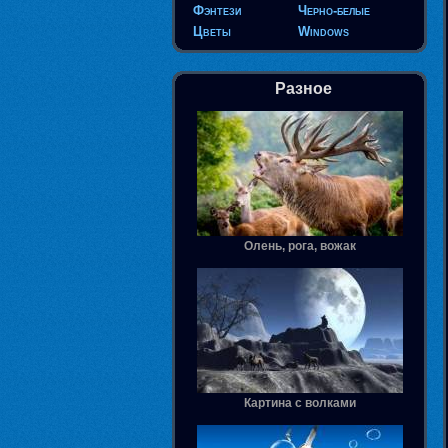
Фэнтези
Черно-белые
Цветы
Windows
Разное
Олень, рога, вожак
Картина с волками