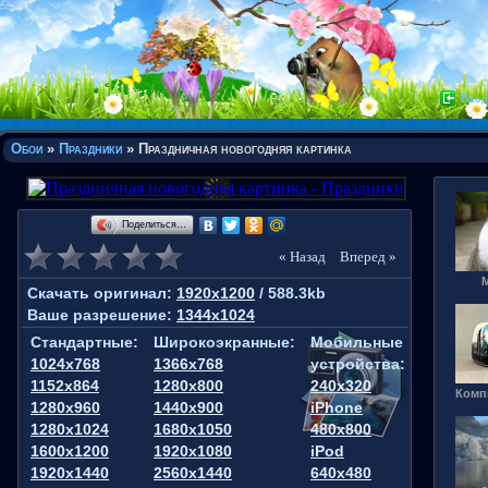
Вход
Обои
»
Праздники
» Праздничная новогодняя картинка
Поделиться…
« Назад
Вперед »
Скачать оригинал:
1920x1200
/ 588.3kb
Ваше разрешение:
1344x1024
Стандартные:
Широкоэкранные:
Мобильные
1024x768
1366x768
устройства:
1152x864
1280x800
240x320
Комп
1280x960
1440x900
iPhone
1280x1024
1680x1050
480x800
1600x1200
1920x1080
iPod
1920x1440
2560x1440
640x480