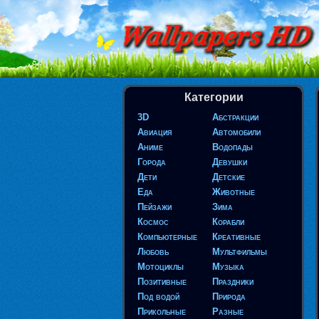
Категории
3D
Абстракции
Авиация
Автомобили
Аниме
Водопады
Города
Девушки
Дети
Детские
Еда
Животные
Пейзажи
Зима
Космос
Корабли
Компьютерные
Креативные
Любовь
Мультфильмы
Мотоциклы
Музыка
Позитивные
Праздники
Под водой
Природа
Прикольные
Разные