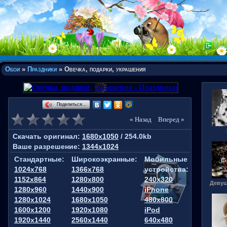
Вход
Обои
»
Праздники
» Овечка, подарки, украшения
Поделиться…
« Назад
Вперед »
Скачать оригинал:
1680x1050
/ 254.0kb
Ваше разрешение:
1344x1024
Стандартные:
Широкоэкранные:
Мобильные
1024x768
1366x768
устройства:
1152x864
1280x800
240x320
Девуш
1280x960
1440x900
iPhone
1280x1024
1680x1050
480x800
1600x1200
1920x1080
iPod
1920x1440
2560x1440
640x480