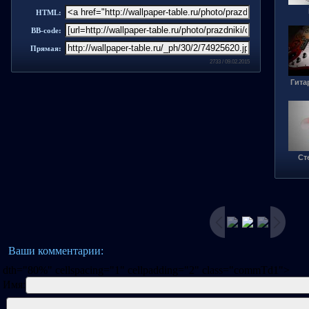
HTML:
BB-code:
Прямая:
2733 / 09.02.2015
Гита
Ст
Ваши комментарии:
dth="80%" cellspacing="1" cellpadding="2" class="commTd1">
Имя: