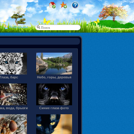
Регистрация
Глаза, барс
Небо, горы, деревья
ка, вода, брызги
Синие глаза фото