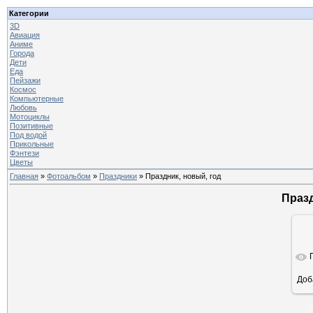
Категории
3D
Авиация
Аниме
Города
Дети
Еда
Пейзажи
Космос
Компьютерные
Любовь
Мотоциклы
Позитивные
Под водой
Прикольные
Фэнтези
Цветы
Главная
»
Фотоальбом
»
Праздники
» Праздник, новый, год
Празд
Доб
ра