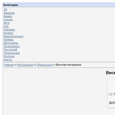
Категории
3D
Авиация
Аниме
Города
Дети
Еда
Пейзажи
Космос
Компьютерные
Любовь
Мотоциклы
Позитивные
Под водой
Прикольные
Фэнтези
Цветы
Главная
»
Фотоальбом
»
Прикольные
» Веселая вечеринка
Вес
Доб
ра