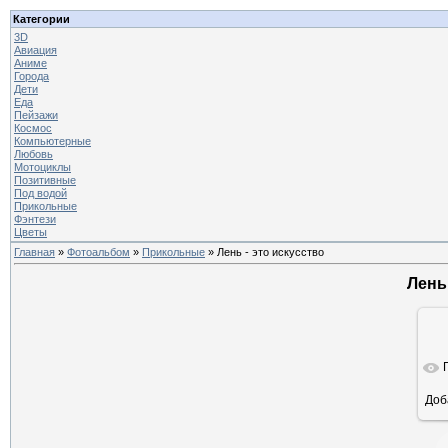
Категории
3D
Авиация
Аниме
Города
Дети
Еда
Пейзажи
Космос
Компьютерные
Любовь
Мотоциклы
Позитивные
Под водой
Прикольные
Фэнтези
Цветы
Главная
»
Фотоальбом
»
Прикольные
» Лень - это искусство
Лень
Доб
ра