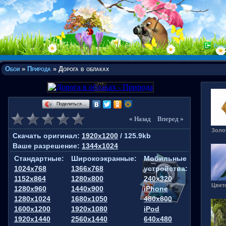
Вход
Обои
»
Природа
» Дорога в облаках
Поделиться…
« Назад
Вперед »
Золо
Скачать оригинал:
1920x1200
/ 125.9kb
Ваше разрешение:
1344x1024
Стандартные:
Широкоэкранные:
Мобильные
1024x768
1366x768
устройства:
1152x864
1280x800
240x320
Цвет
1280x960
1440x900
iPhone
1280x1024
1680x1050
480x800
1600x1200
1920x1080
iPod
1920x1440
2560x1440
640x480