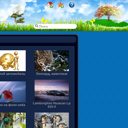
Регистрация
той автомобиль
Леопард, животные
Lamborghini Huracan Lp
ок на фоне неба
610-4