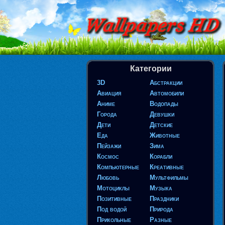
Категории
3D
Абстракции
Авиация
Автомобили
Аниме
Водопады
Города
Девушки
Дети
Детские
Еда
Животные
Пейзажи
Зима
Космос
Корабли
Компьютерные
Креативные
Любовь
Мультфильмы
Мотоциклы
Музыка
Позитивные
Праздники
Под водой
Природа
Прикольные
Разные