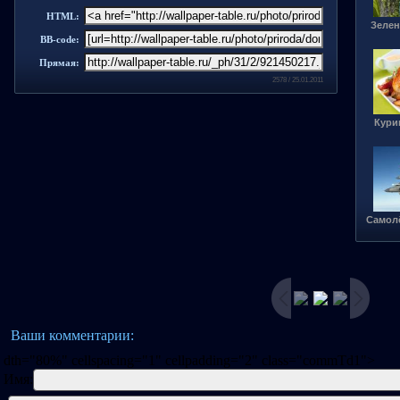
HTML:
Зелен
BB-code:
Прямая:
2578 / 25.01.2011
Кури
Самолё
Ваши комментарии:
dth="80%" cellspacing="1" cellpadding="2" class="commTd1">
Имя: