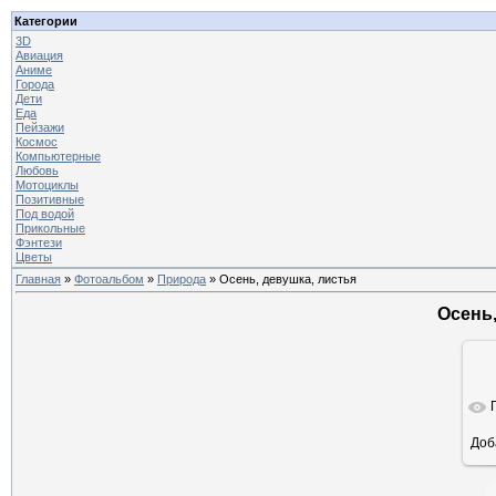
Категории
3D
Авиация
Аниме
Города
Дети
Еда
Пейзажи
Космос
Компьютерные
Любовь
Мотоциклы
Позитивные
Под водой
Прикольные
Фэнтези
Цветы
Главная
»
Фотоальбом
»
Природа
» Осень, девушка, листья
Осень,
Доб
ра