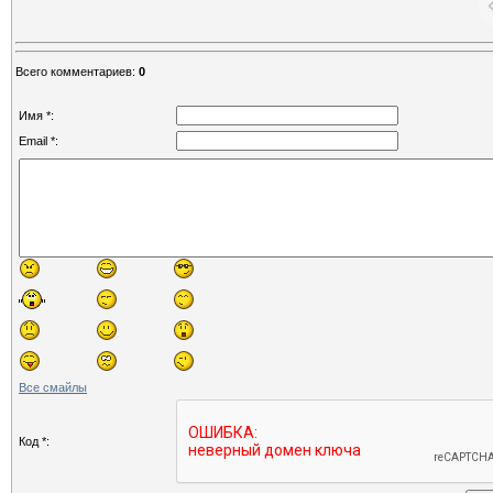
Всего комментариев
:
0
Имя *:
Email *:
Все смайлы
Код *: