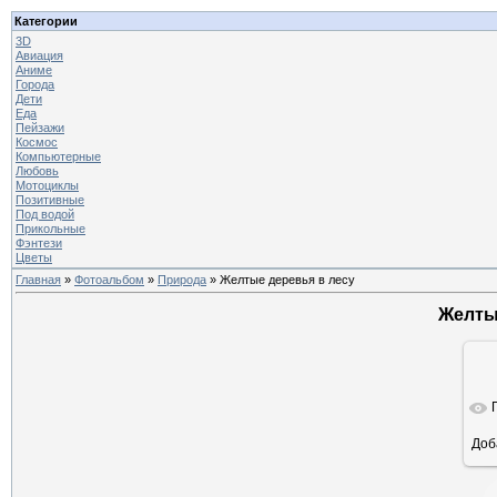
Категории
3D
Авиация
Аниме
Города
Дети
Еда
Пейзажи
Космос
Компьютерные
Любовь
Мотоциклы
Позитивные
Под водой
Прикольные
Фэнтези
Цветы
Главная
»
Фотоальбом
»
Природа
» Желтые деревья в лесу
Желты
Доб
ра