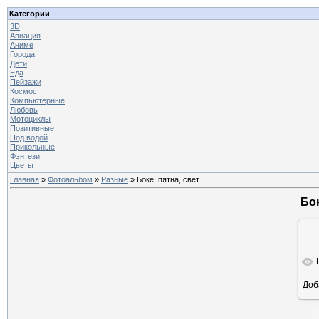
Категории
3D
Авиация
Аниме
Города
Дети
Еда
Пейзажи
Космос
Компьютерные
Любовь
Мотоциклы
Позитивные
Под водой
Прикольные
Фэнтези
Цветы
Главная
»
Фотоальбом
»
Разные
» Боке, пятна, свет
Бок
Доб
ра