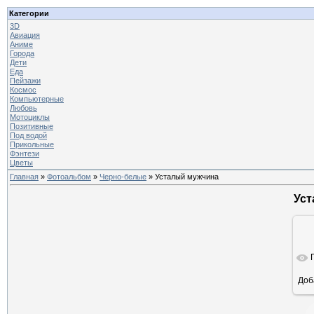
Категории
3D
Авиация
Аниме
Города
Дети
Еда
Пейзажи
Космос
Компьютерные
Любовь
Мотоциклы
Позитивные
Под водой
Прикольные
Фэнтези
Цветы
Главная
»
Фотоальбом
»
Черно-белые
» Усталый мужчина
Уст
Доб
ра