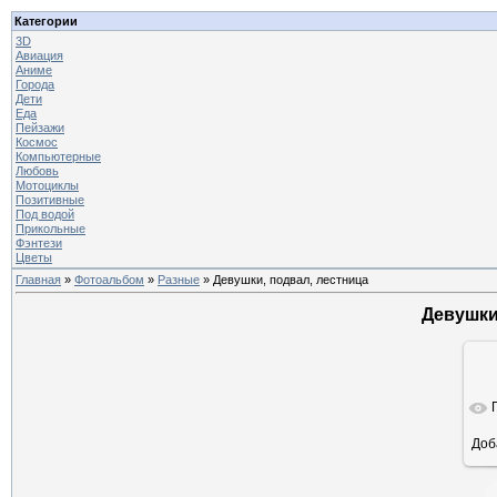
Категории
3D
Авиация
Аниме
Города
Дети
Еда
Пейзажи
Космос
Компьютерные
Любовь
Мотоциклы
Позитивные
Под водой
Прикольные
Фэнтези
Цветы
Главная
»
Фотоальбом
»
Разные
» Девушки, подвал, лестница
Девушки
Доб
ра