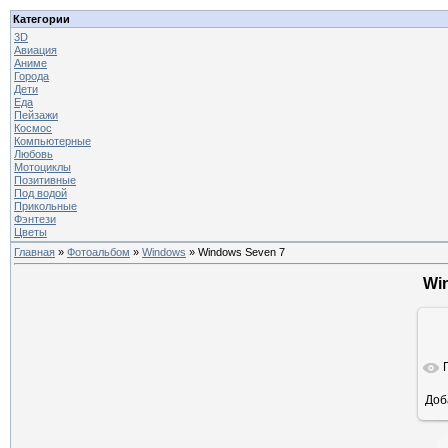
Категории
3D
Авиация
Аниме
Города
Дети
Еда
Пейзажи
Космос
Компьютерные
Любовь
Мотоциклы
Позитивные
Под водой
Прикольные
Фэнтези
Цветы
Главная
»
Фотоальбом
»
Windows
» Windows Seven 7
Wi
Доб
ра