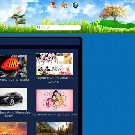
Регистрация
Герои мультфильмов
о-полосатая рыба
диснея
abus Amg Mercedes-
Картинки принцесс Диснея
benz