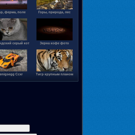
р, ферма, поле
Горы, природа, лес
ндский серый кот
Зерна кофе фото
enigsegg Ccxr
Тигр крупным планом