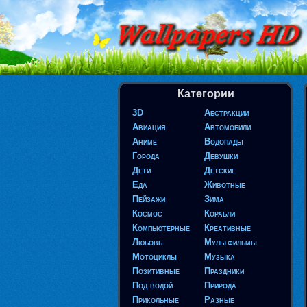
Категории
3D
Абстракции
Авиация
Автомобили
Аниме
Водопады
Города
Девушки
Дети
Детские
Еда
Животные
Пейзажи
Зима
Космос
Корабли
Компьютерные
Креативные
Любовь
Мультфильмы
Мотоциклы
Музыка
Позитивные
Праздники
Под водой
Природа
Прикольные
Разные