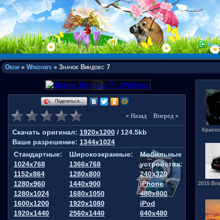
Вход
Обои
»
Windows
» Значок Виндовс 7
Поделиться…
« Назад
Вперед »
Красн
Скачать оригинал:
1920x1200
/ 124.5kb
Ваше разрешение:
1344x1024
Стандартные:
Широкоэкранные:
Мобильные
1024x768
1366x768
устройства:
1152x864
1280x800
240x320
1280x960
1440x900
iPhone
2015 Br
1280x1024
1680x1050
480x800
1600x1200
1920x1080
iPod
1920x1440
2560x1440
640x480