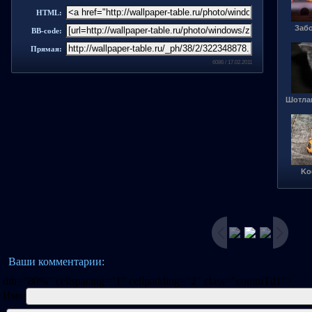
HTML:
Забо
BB-code:
Прямая:
6086 / 17.02.2011
Шотла
Ko
Ваши комментарии:
dth="80%" cellspacing="1" cellpadding="2" class="commTd1">
Имя: