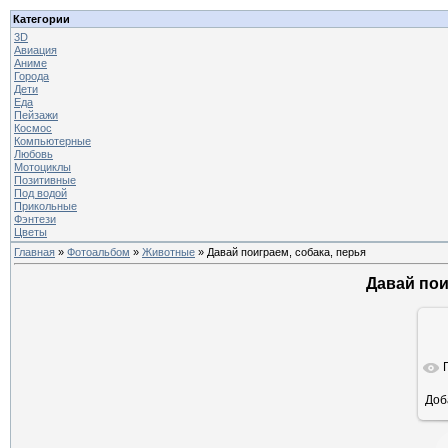
Категории
3D
Авиация
Аниме
Города
Дети
Еда
Пейзажи
Космос
Компьютерные
Любовь
Мотоциклы
Позитивные
Под водой
Прикольные
Фэнтези
Цветы
Главная
»
Фотоальбом
»
Животные
» Давай поиграем, собака, перья
Давай пои
Доб
ра