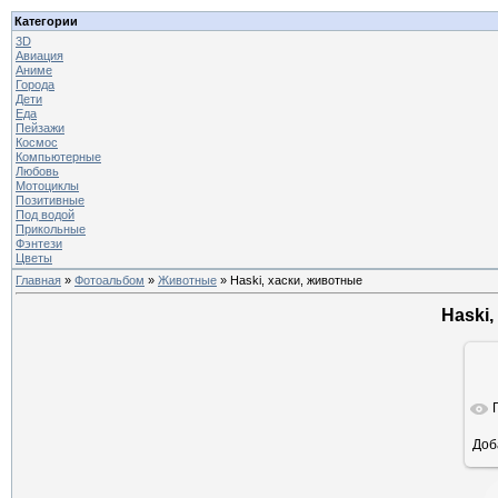
Категории
3D
Авиация
Аниме
Города
Дети
Еда
Пейзажи
Космос
Компьютерные
Любовь
Мотоциклы
Позитивные
Под водой
Прикольные
Фэнтези
Цветы
Главная
»
Фотоальбом
»
Животные
» Haski, хаски, животные
Haski,
Доб
ра