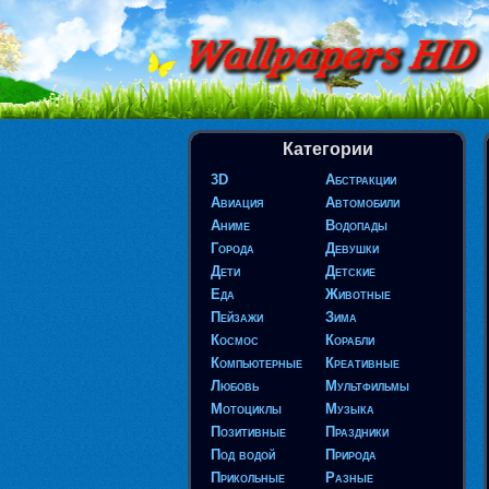
Категории
3D
Абстракции
Авиация
Автомобили
Аниме
Водопады
Города
Девушки
Дети
Детские
Еда
Животные
Пейзажи
Зима
Космос
Корабли
Компьютерные
Креативные
Любовь
Мультфильмы
Мотоциклы
Музыка
Позитивные
Праздники
Под водой
Природа
Прикольные
Разные