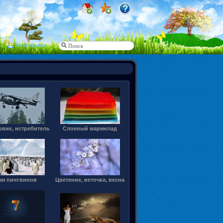
Регистрация
вик, истребитель
Слоеный мармелад
ая пингвинов
Цветение, веточка, весна