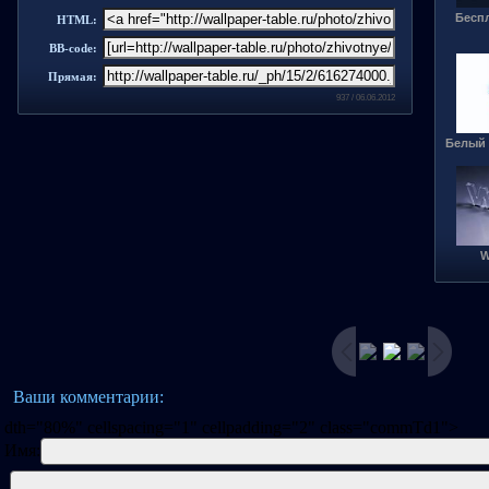
Бесп
HTML:
BB-code:
Прямая:
937 / 06.06.2012
Белый 
W
Ваши комментарии:
dth="80%" cellspacing="1" cellpadding="2" class="commTd1">
Имя: