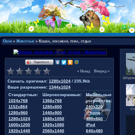
Вход
Обои
»
Животные
» Кошка, красивая, пума, отдых
Поделиться…
« Назад
Вперед »
Штурмо
Скачать оригинал:
1280x1024
/ 235.9kb
Ваше разрешение:
1344x1024
Стандартные:
Широкоэкранные:
Мобильные
1024x768
1366x768
устройства:
1152x864
1280x800
240x320
Ст
1280x960
1440x900
iPhone
1280x1024
1680x1050
480x800
1600x1200
1920x1080
iPod
1920x1440
2560x1440
640x480