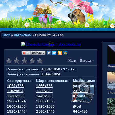
Вход
Обои
»
Автомобили
» Chevrolet Camaro
Поделиться…
« Назад
Вперед »
Опти
Скачать оригинал:
1680x1050
/ 372.1kb
Ваше разрешение:
1344x1024
Стандартные:
Широкоэкранные:
Мобильные
1024x768
1366x768
устройства:
1152x864
1280x800
240x320
Зимн
1280x960
1440x900
iPhone
1280x1024
1680x1050
480x800
1600x1200
1920x1080
iPod
1920x1440
2560x1440
640x480