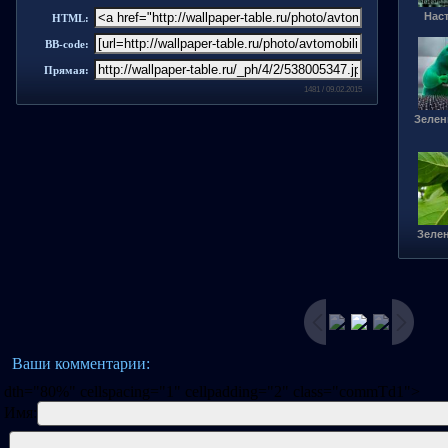
Нас
HTML:
BB-code:
Прямая:
1481 / 09.02.2015
Зелен
Зеле
Ваши комментарии:
dth="80%" cellspacing="1" cellpadding="2" class="commTd1">
Имя: