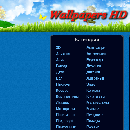
Категории
3D
Абстракции
Авиация
Автомобили
Аниме
Водопады
Города
Девушки
Дети
Детские
Еда
Животные
Пейзажи
Зима
Космос
Корабли
Компьютерные
Креативные
Любовь
Мультфильмы
Мотоциклы
Музыка
Позитивные
Праздники
Под водой
Природа
Прикольные
Разные