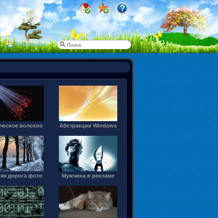
Регистрация
ческое волокно
Абстракции Windows
яя дорога фото
Мужчина в рекламе