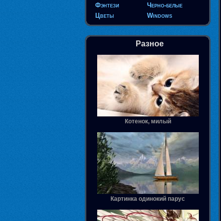
Фэнтези
Черно-белые
Цветы
Windows
Разное
Котенок, милый
Картинка одинокий парус