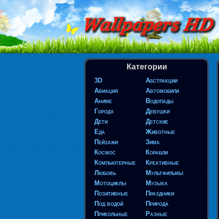
Категории
3D
Абстракции
Авиация
Автомобили
Аниме
Водопады
Города
Девушки
Дети
Детские
Еда
Животные
Пейзажи
Зима
Космос
Корабли
Компьютерные
Креативные
Любовь
Мультфильмы
Мотоциклы
Музыка
Позитивные
Праздники
Под водой
Природа
Прикольные
Разные