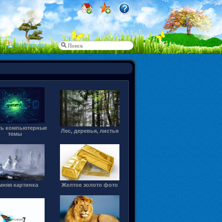
Регистрация
ть компьютерные
Лес, деревья, листья
темы
мняя картинка
Желтое золото фото