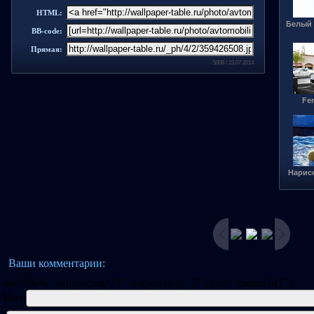
HTML:
Белый 
BB-code:
Прямая:
5008 / 23.07.2014
Fer
Нарис
Ваши комментарии:
dth="80%" cellspacing="1" cellpadding="2" class="commTd1">
Имя: