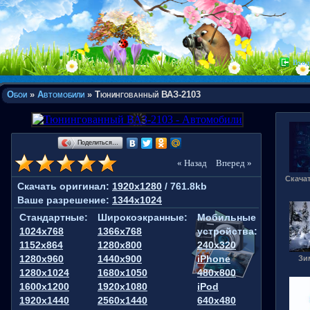
Вход
Обои
»
Автомобили
» Тюнингованный ВАЗ-2103
Поделиться…
« Назад
Вперед »
Скача
Скачать оригинал:
1920x1280
/ 761.8kb
Ваше разрешение:
1344x1024
Стандартные:
Широкоэкранные:
Мобильные
1024x768
1366x768
устройства:
1152x864
1280x800
240x320
1280x960
1440x900
iPhone
Зи
1280x1024
1680x1050
480x800
1600x1200
1920x1080
iPod
1920x1440
2560x1440
640x480