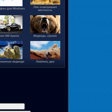
Лев осматривает
фон для Windows
местность
rari 599 Aperta
Медведь, гризли
ованные медведи
Ливёнка, два