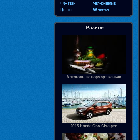
Фэнтези
Черно-белые
Цветы
Windows
Разное
Алкоголь, натюрморт, коньяк
2015 Honda Cr-v Cis-spec