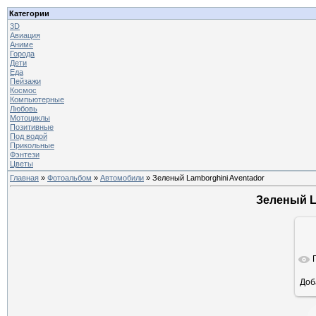
Категории
3D
Авиация
Аниме
Города
Дети
Еда
Пейзажи
Космос
Компьютерные
Любовь
Мотоциклы
Позитивные
Под водой
Прикольные
Фэнтези
Цветы
Главная
»
Фотоальбом
»
Автомобили
» Зеленый Lamborghini Aventador
Зеленый L
Доб
ра