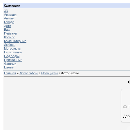
Категории
3D
Авиация
Аниме
Города
Дети
Еда
Пейзажи
Космос
Компьютерные
Любовь
Мотоциклы
Позитивные
Под водой
Прикольные
Фэнтези
Цветы
Главная
»
Фотоальбом
»
Мотоциклы
» Фото Suzuki
Доб
ра